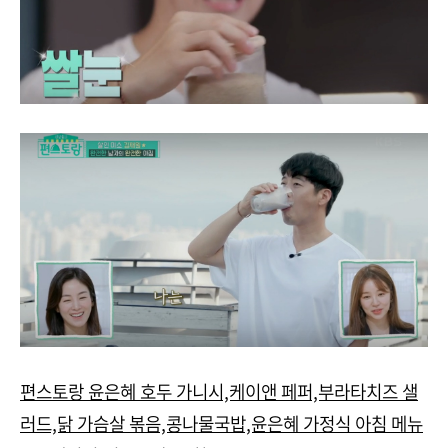
편스토랑 윤은혜 호두 가니시,케이앤 페퍼,부라타치즈 샐
러드,닭 가슴살 볶음,콩나물국밥,윤은혜 가정식 아침 메뉴