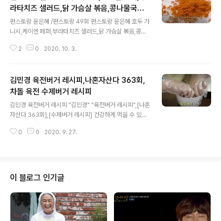
라타치즈 샐러드,닭 가슴살 볶음,콩나물국밥,
글 내용
윤은혜 가정식 아침 메뉴 3종 레시피,편스토
편스토랑 윤은혜 /편스토랑 49회 편스토랑 윤은혜 호두 가
랑 49회
니시,케이엔 페퍼,부라타치즈 샐러드,닭 가슴살 볶음,콩나
물국밥,윤은혜 가정식 아침 메뉴 3종 레시피 얼마전 방송
2
0
2020. 10. 3.
에서 윤은혜 집을 개방했는데 오늘은 윤은혜의 요리 실력
을 뽐낸 편스토랑이 방송 되었답니다. 역시 윤은혜 잘먹고
살고 있었구나 하고 알게 되었고 그녀의 요리가 다른 사람
김민경 육전버거 레시피,나혼자산다 363회,
에 비해 고수의 냄새가 나는 방송이었답니다. 윤은혜님 드
라마나 영화에서도 보게 되길 기원합니다. tv.kakao.co
차돌 육전 수제버거 레시피
글 내용
m/v/412905468 [부라타치즈 샐러드 재료] 호두 한줌,
김민경 육전버거 레시피 "김민경" "육전버거 레시피",[나혼
비정제설탕 4T, 물 4T, 바질잎 5개, 어린잎 채소 한줌, 케
자산다 363회],[수제버거 레시피] 건강하게 먹을 수 있는
이앤페퍼 한꼬집 오색방울토마토 7개, 부라타치즈 1개, 올
수제버거, 채소 잔뜩 넣어서 만들어 먹고 싶은 김민경 표 육
리브오일 조금, 발사믹 식초 조금 [닭 가슴살 볶음 재료] 닭
0
0
2020. 9. 27.
전버거가 너무 맛있어 보여 오늘 당장 차돌을 사러 가고 싶
가슴살(100..
답니다. 차돌이 없어도 그냥 맛있을거 같답니다. tv.kaka
o.com/v/412543222 [차돌 육전버거 레시피] 재료 양
상추,양파,할라피뇨,피클,마요네즈,바베큐 소스,차돌,계란,
식용류,햄버거빵,머스타드 만드는 방법 ⓐ차돌박이에 밀가
이 블로그 인기글
루를 묻힌 후 계란물을 입혀 후라이팬에 구워줍니다 ⓑ햄
버거 빵에 머스타드 소스를 발라 줍니다 ⓒ햄버거 빵에 양
상추, 육전을 먹을만큼 올려 주고 바비큐 소스와 마요네즈
를 뿌려 줍니다 ⓓ햄버거 빵에 토마토, 양파, 할라피뇨나