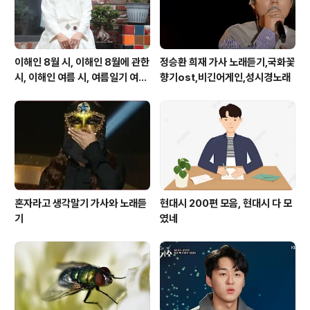
피클을 올리고 한쪽..
이해인 8월 시, 이해인 8월에 관한
정승환 희재 가사 노래듣기,국화꽃
시, 이해인 여름 시, 여름일기 여름
향기ost,비긴어게인,성시경노래
이 오면
혼자라고 생각말기 가사와 노래듣
현대시 200편 모음, 현대시 다 모
기
였네