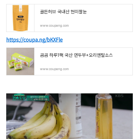
골든허브 국내산 현미쌀눈
www.coupang.com
https://coupa.ng/bKXFle
곰곰 하루1팩 국산 연두부+오리엔탈소스
www.coupang.com