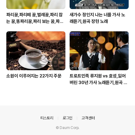
파리꿈,파리떼 꿈,벌레꿈,파리 잡
새가수 정인지 나는 너를 가사 노
는 꿈,똥파리꿈,파리 보는 꿈,파리
래듣기,원곡 장현 노래
죽이는 꿈
소원이 이루어지는 22가지 주문
트로트민족 류지원 vs 효성,잃어
버린 30년 가사 노래듣기,원곡 설
운도 노래
의안내
티스토리
로그인
고객센터
© Daum Corp.