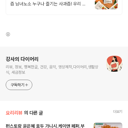
즙 남녀노소 누구나 즐기는 사과즙! 우리 아
이도 매일 찾아요!
(새창열림)
로그 정보
강사의 다이어리
리뷰, 정보, 행복한글, 건강, 음악, 영상제작,다이어리,생활상
식, 세금정보
구독하기
더보기
요리리뷰
의 다른 글
편스토랑 윤은혜 호두 가니시,케이앤 페퍼,부